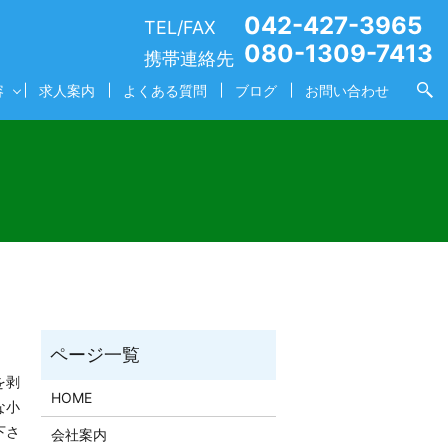
042-427-3965
TEL/FAX
080-1309-7413
携帯連絡先
容
求人案内
よくある質問
ブログ
お問い合わせ
を剥
HOME
な小
下さ
会社案内